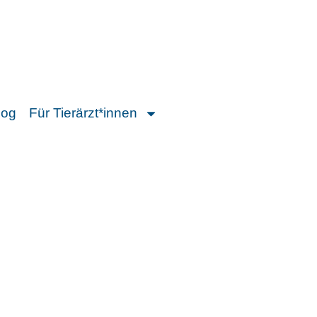
log
Für Tierärzt*innen