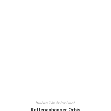
Handgefertigter Ascheschmuck
Kettenanhänger Orbis