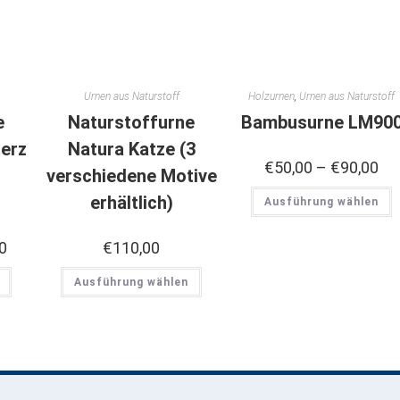
Urnen aus Naturstoff
Holzurnen
,
Urnen aus Naturstoff
e
Naturstoffurne
Bambusurne LM90
herz
Natura Katze (3
€
50,00
–
€
90,00
verschiedene Motive
erhältlich)
Ausführung wählen
0
€
110,00
Ausführung wählen