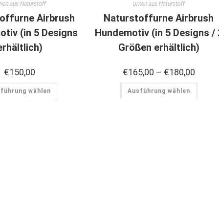
nen aus Naturstoff
Urnen aus Naturstoff
offurne Airbrush
Naturstoffurne Airbrush
tiv (in 5 Designs
Hundemotiv (in 5 Designs / 
erhältlich)
Größen erhältlich)
€
150,00
€
165,00
–
€
180,00
führung wählen
Ausführung wählen