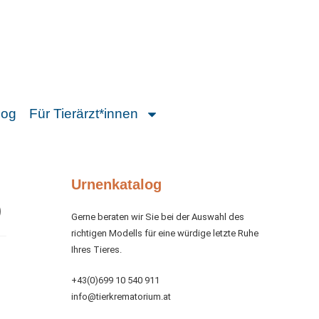
log
Für Tierärzt*innen
Urnenkatalog
)
Gerne beraten wir Sie bei der Auswahl des
richtigen Modells für eine würdige letzte Ruhe
Ihres Tieres.
+43(0)699 10 540 911
info@tierkrematorium.at