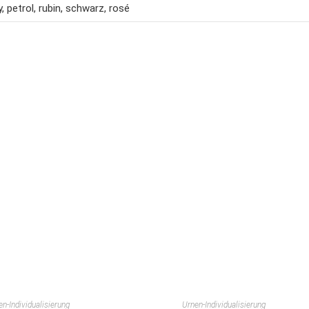
, petrol, rubin, schwarz, rosé
en-Individualisierung
Urnen-Individualisierung