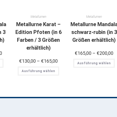
Metallurnen
Metallurnen
ala
Metallurne Karat –
Metallurne Mandal
n 3
Edition Pfoten (in 6
schwarz-rubin (in 3
h)
Farben / 3 Größen
Größen erhältlich)
erhältlich)
0
€
165,00
–
€
200,00
€
130,00
–
€
165,00
Ausführung wählen
Ausführung wählen