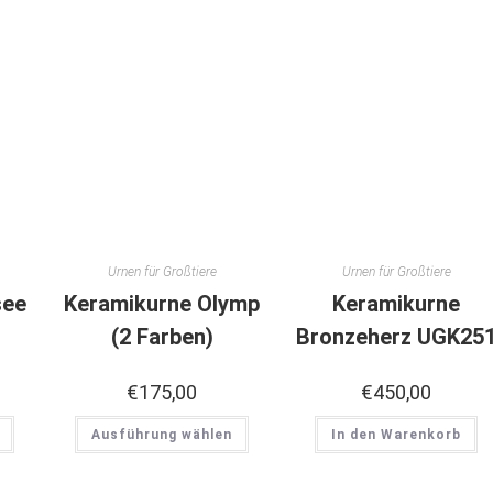
Urnen für Großtiere
Urnen für Großtiere
see
Keramikurne Olymp
Keramikurne
(2 Farben)
Bronzeherz UGK25
€
175,00
€
450,00
Ausführung wählen
In den Warenkorb