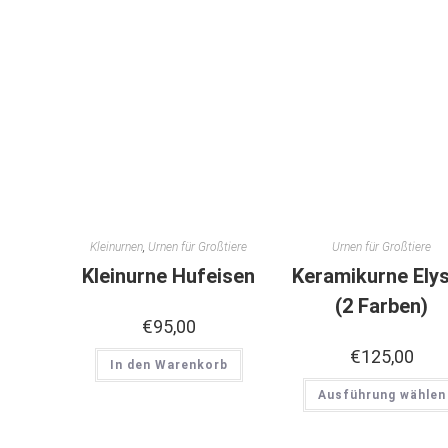
Kleinurnen
,
Urnen für Großtiere
Urnen für Großtiere
Kleinurne Hufeisen
Keramikurne Ely
(2 Farben)
€
95,00
€
125,00
In den Warenkorb
Ausführung wählen