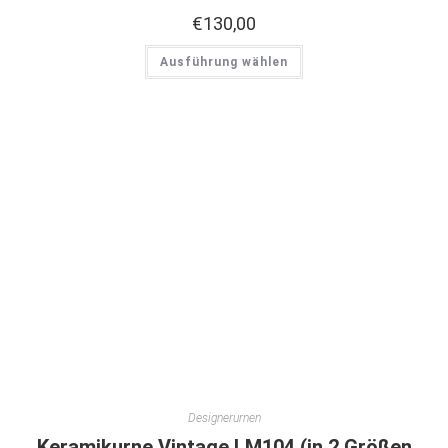
€
130,00
Ausführung wählen
Designerurnen
Keramikurne Vintage LM104 (in 2 Größen