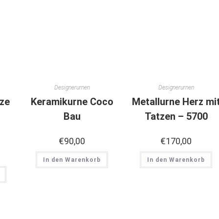
Designerurnen
Designerurnen
tze
Keramikurne Coco
Metallurne Herz mi
Bau
Tatzen – 5700
€
90,00
€
170,00
In den Warenkorb
In den Warenkorb